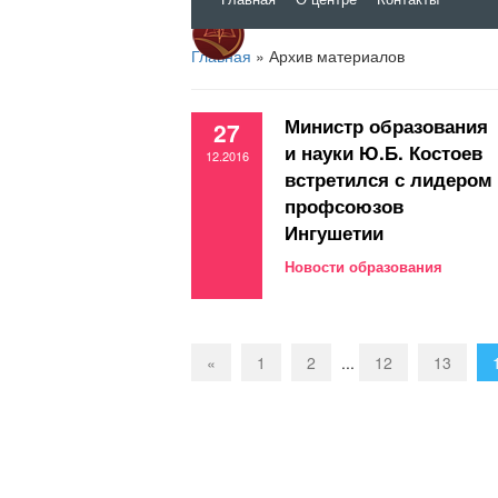
РЦТДиЮ
Главная
»
Архив материалов
Министр образования
27
и науки Ю.Б. Костоев
12.2016
встретился с лидером
профсоюзов
Ингушетии
Новости образования
«
1
2
...
12
13